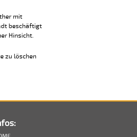
ther mit
adt beschäftigt
er Hinsicht.
te zu löschen
nfos:
OME