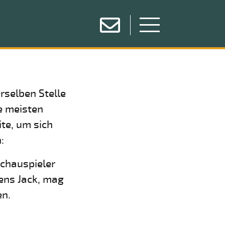
erselben Stelle
e meisten
te, um sich
:
Schauspieler
mens Jack, mag
en.