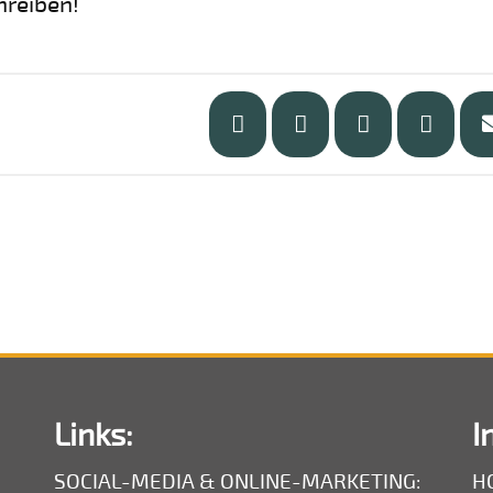
hreiben!
Links:
I
SOCIAL-MEDIA & ONLINE-MARKETING:
H