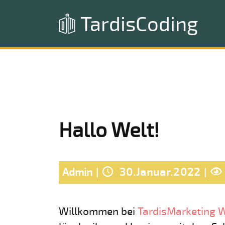
TardisCoding
Hallo Welt!
Admin
30.Januar.2022
Willkommen bei
TardisMarketing 