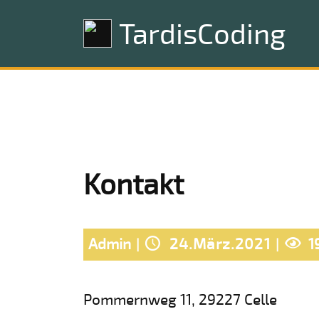
TardisCoding
Kontakt
Admin
24.März.2021
1
Pommernweg 11, 29227 Celle